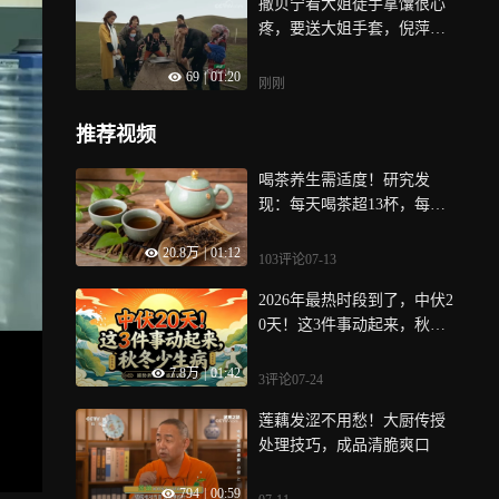
撒贝宁看大姐徒手拿馕很心
疼，要送大姐手套，倪萍朱
迅都同意
69
|
01:20
刚刚
推荐视频
喝茶养生需适度！研究发
现：每天喝茶超13杯，每多
喝一杯患痴呆风险增加
20.8万
|
01:12
103评论
07-13
2026年最热时段到了，中伏2
0天！这3件事动起来，秋冬
少生病
7.8万
|
01:42
3评论
07-24
莲藕发涩不用愁！大厨传授
处理技巧，成品清脆爽口
794
|
00:59