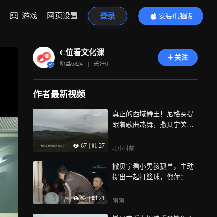
游戏
网页设置
登录
安装电脑版
内容更精彩
C位看文化课
关注
粉丝
6824
|
关注
0
作者最新视频
真正的西域舞王！尼格买提
跟着歌曲热舞，撒贝宁笑掉
大牙
67
|
01:27
-1小时前
撒贝宁看小男孩孤单，主动
提出一起打篮球，倪萍：你
会带坏小孩的
57
|
03:21
刚刚