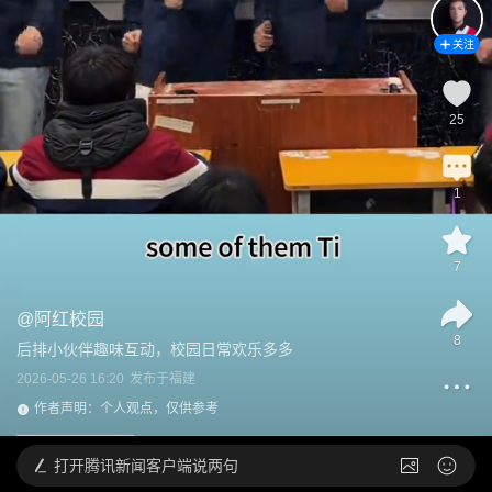
关注
25
1
7
@
阿红校园
8
后排小伙伴趣味互动，校园日常欢乐多多
2026-05-26 16:20
发布于
福建
作者声明：个人观点，仅供参考
打开
腾讯新闻客户端说两句