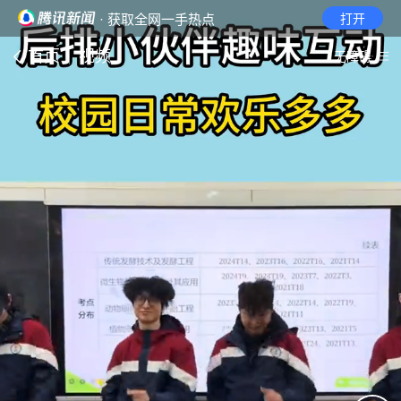
· 获取全网一手热点
打开
首页
视频
无障碍