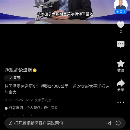
关注
2
1
@
观武论烽烟
收藏
AI章节
韩国潜艇创造历史！横跨14000公里，首次穿越太平洋抵达
分享
加拿大
2026-05-26 16:12
发布于
北京
作者声明：个人观点，仅供参考
打开
腾讯新闻客户端说两句