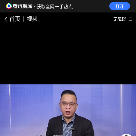
· 获取全网一手热点
打开
首页
视频
无障碍