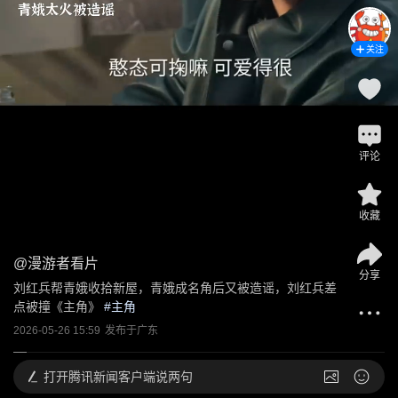
关注
评论
收藏
@
漫游者看片
分享
刘红兵帮青娥收拾新屋，青娥成名角后又被造谣，刘红兵差
点被撞《主角》
 #
主角
2026-05-26 15:59
发布于
广东
打开
腾讯新闻客户端说两句