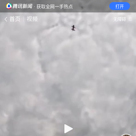
· 获取全网一手热点
打开
首页
视频
无障碍