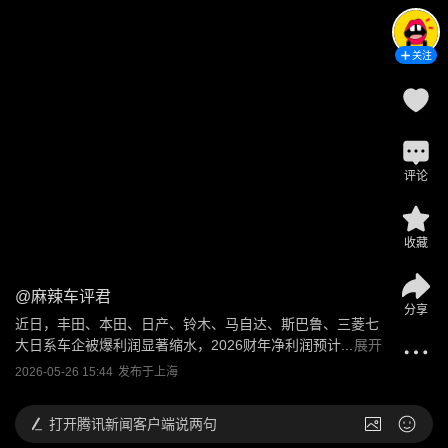
关注
评论
收藏
@
麻辣车评君
分享
近日，丰田、本田、日产、铃木、马自达、斯巴鲁、三菱七
大日系车企被爆利润显著缩水，2026财年净利润预计...
展开
2026-05-26 15:44
发布于
上海
打开
腾讯新闻客户端说两句