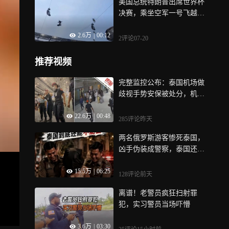
美国总统特朗普出席世界杯
决赛，乘坐空军一号飞越体
育场上空，恰好被媒体给捕
2.6万
|
00:12
捉拍摄了下来
2评论
07-20
推荐视频
完整监控公布：泰国机场做
歧视手势安保被处分，机场
方：粉丝违规尾随艺人
22.6万
|
00:48
285评论
昨天
两名俄罗斯游客惨死泰国，
凶手伪装成警察，泰国还能
去么？
15.5万
|
06:25
128评论
前天
离谱！老警员疯狂扫射罪
犯，实习警员当场吓懵
3.6万
|
03:30