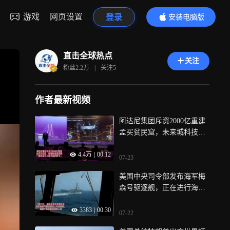
游戏
网页设置
登录
安装电脑版
内容更精彩
直击全球热点
关注
粉丝
2.2万
|
关注
5
作者最新视频
阿达尼集团斥资2000亿重建
孟买贫民窟，未来城科技感
满满，但一看穷人就住不起
4.4万
|
00:12
07-23
美国中央司令部发布海军梅
森号驱逐舰，正在进行海上
补给的视频，视频中美国航
3383
|
00:30
母清晰入镜
07-22