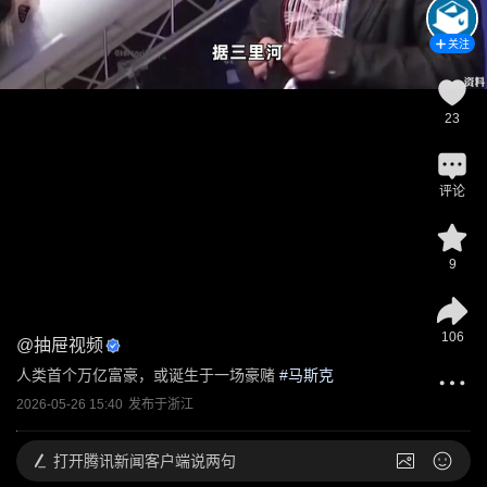
关注
23
评论
9
106
@
抽屉视频
人类首个万亿富豪，或诞生于一场豪赌
 #
马斯克
2026-05-26 15:40
发布于
浙江
打开
腾讯新闻客户端说两句