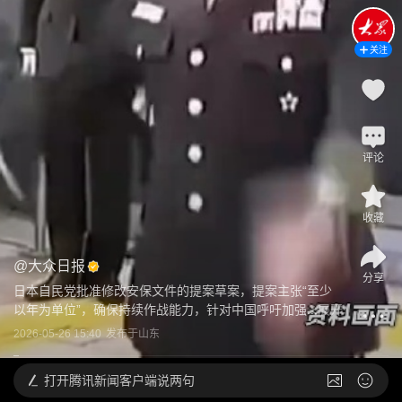
关注
评论
收藏
@
大众日报
分享
日本自民党批准修改安保文件的提案草案，提案主张“至少
以年为单位”，确保持续作战能力，针对中国呼吁加强...
展开
2026-05-26 15:40
发布于
山东
打开
腾讯新闻客户端说两句