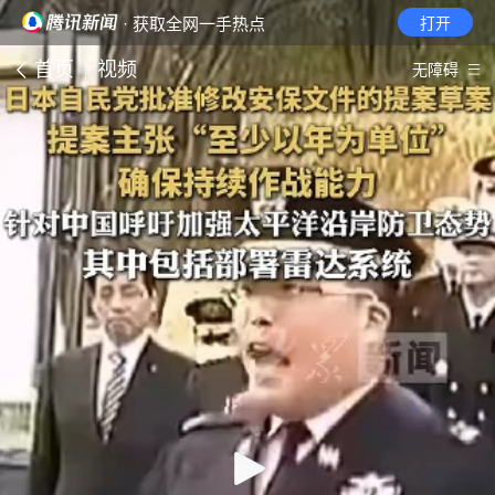
· 获取全网一手热点
打开
首页
视频
无障碍