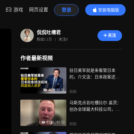
游戏
网页设置
登录
安装电脑版
内容更精彩
侃侃吐槽君
关注
粉丝
1.1万
|
关注
0
作者最新视频
驻日美军就是来看管日本
的，介文汲：日本政客还想
造核弹简直痴人说梦
443
|
01:51
刚刚
马斯克点名吐槽比尔·盖茨：
创办全球最大科技公司，但
他完全不懂科学
1353
|
01:53
刚刚