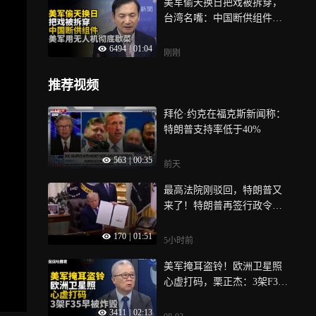
美军偷天换日把戏被拆穿，
台湾名嘴：中国断供组件，
美军用无人机彻底歇菜
6494
|
01:04
刚刚
推荐视频
拜伦·约克在福克斯新闻称：
特朗普支持率低于40%
563
|
00:35
前天
最高法院刚驳回，特朗普又
来了！特朗普再签行政令限
制出生公民权，打击生育旅
170
|
01:51
游
5小时前
美军掩耳盗铃！欧洲卫星照
心虚打码，栗正杰：3架F35
早被伊朗炸毁
3411
|
02:13