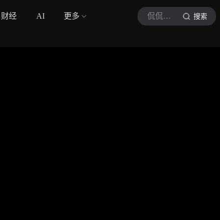
财经
AI
更多
侃侃吐槽君
搜索