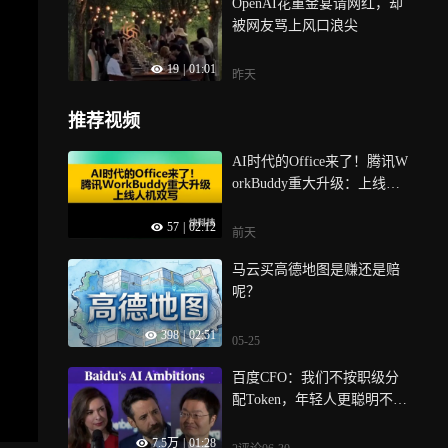
OpenAI花重金宴请网红，却
被网友骂上风口浪尖
19
|
01:01
昨天
推荐视频
AI时代的Office来了！腾讯W
orkBuddy重大升级：上线人
机双写
57
|
02:12
前天
马云买高德地图是赚还是赔
呢？
398
|
02:51
05-25
百度CFO：我们不按职级分
配Token，年轻人更聪明不会
浪费AI资源
7.5万
|
01:28