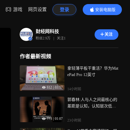
游戏
网页设置
登录
安装电脑版
内容更精彩
财经网科技
关注
粉丝
2.9万
|
关注
1
作者最新视频
拿轻薄平板干重活？华为Mat
ePad Pro 12英寸
612
|
03:17
14小时前
郭春林:人与人之间最核心的
差距是认知，认知层次低的
人无法进入你的思维框架
773
|
01:07
23小时前