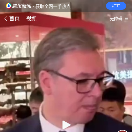
· 获取全网一手热点
打开
首页
视频
无障碍