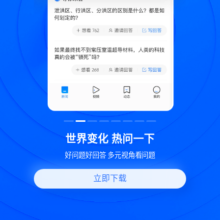
致
世界变化 热问一下
好问题好回答 多元视角看问题
立即下载