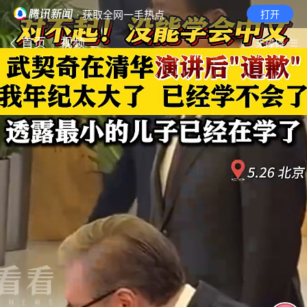
· 获取全网一手热点
打开
首页
视频
无障碍