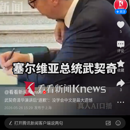
关注
5
评论
收藏
3
@
看看新闻Knews
武契奇清华演讲后“道歉”：没学会中文是最大遗憾
2026-05-26 15:29
发布于
上海
打开
腾讯新闻客户端说两句