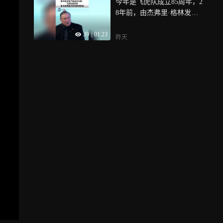
今年是飞虎队成立85周年，2
合作战体系中，既可一同打
8年前，由杰弗里·格林发起
覆盖，也可自主打精准
的美中航空遗产基金会成
39
|
01:23
立，致力于传播飞虎队故
昨天
事，增进两国人民友谊，杰
弗里·格林在接受中国网采访
时表示，飞虎队的历史，本
身就是中美两国共有的精神
财富，只要把这段历史讲清
楚，人们都会为之动容