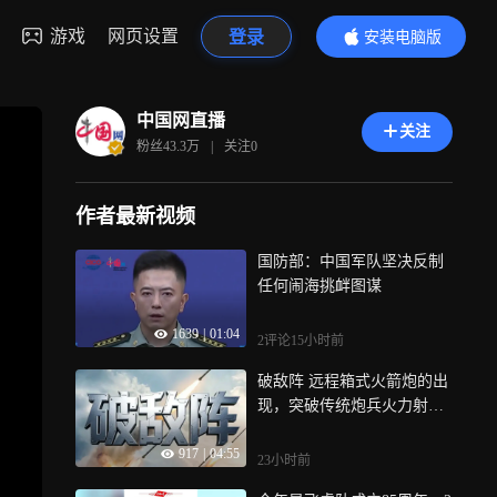
游戏
网页设置
登录
安装电脑版
内容更精彩
中国网直播
关注
粉丝
43.3万
|
关注
0
作者最新视频
国防部：中国军队坚决反制
任何闹海挑衅图谋
1639
|
01:04
2评论
15小时前
破敌阵 远程箱式火箭炮的出
现，突破传统炮兵火力射程
桎梏，是现代炮兵远程化、
917
|
04:55
精确化、智能化升级的重要
23小时前
标志，炮车亦分亦合，在联