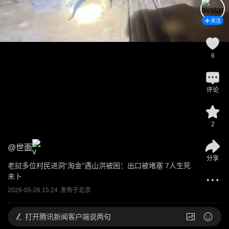
关注
6
评论
2
@
世面
分享
老挝多位村民进洞“淘金”遇山洪被困：出口被堵塞 7人生死
未卜
2026-05-26 15:24
发布于
北京
打开
腾讯新闻客户端说两句