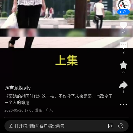
关注
74
2
29
@
吉龙探剧v
1
《婆媳的战国时代》这一扶，不仅救了未来婆婆，也改变了
三个人的命运
2026-05-26 17:05
发布于
广东
打开
腾讯新闻客户端说两句