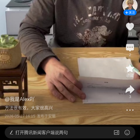
关注
11
2
收藏
3
@
我是Alex吖
方法很有效，大家很高兴
2026-05-27 16:15
发布于
安徽
打开
腾讯新闻客户端说两句