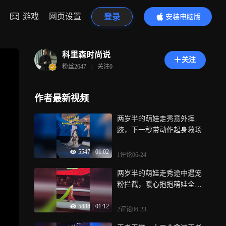
游戏
网页设置
登录
安装电脑版
内容更精彩
科里森时尚说
关注
粉丝
2647
|
关注
0
作者最新视频
两岁半的萌娃走秀意外摔
跤，下一秒带动作起身救场
5547
|
01:02
1评论
06-24
两岁半的萌娃走秀途中遇宠
粉拦截，暖心抱抱萌娃全场
观众
5434
|
01:12
2评论
06-23