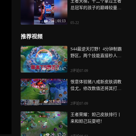
王者天梯，十二个拿过王者
总冠军的孩子的巅峰较量，
太刺激了
794
|
01:13
05-22
推荐视频
S44最逆天打野！4分钟制霸
野区，两个技能直接秒人！
碾压55%胜率超标怪！
7012
|
02:47
2评论
07-09
恨意体验猪八戒新皮肤调教
佳尤，修改数值还将其打
爆，笑喷观众
513
|
05:12
2评论
07-09
王者荣耀：妲己皮肤排行丨
来和妲己玩耍吧！
59
|
05:25