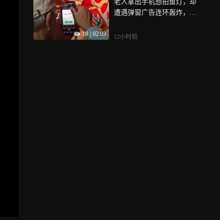
老人拿出手机想拍鱼灯，却
遭遇弹窗广告连环轰炸，别
让“数字牛皮癣”再困扰老人
19
|
02:03
12小时前