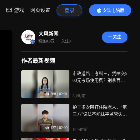
游戏
网页设置
登录
安装电脑版
内容更精彩
大风新闻
关注
粉丝
9.0万
|
关注
0
作者最新视频
市政道路上考科三，凭啥交5
00元考场使用费？别拿百姓
钱包当创收小金库
268
|
02:01
8小时前
护工多次殴打住院老人，“第
三方”说法不能抹平监管失
职，医疗陪护承载的是养老
127
|
02:00
重托
10小时前