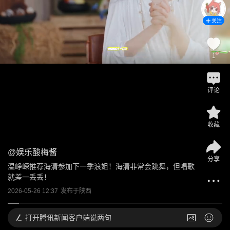
关注
1
评论
收藏
@
娱乐酸梅酱
分享
温峥嵘推荐海清参加下一季浪姐！海清非常会跳舞，但唱歌
就差一丢丢！
2026-05-26 12:37
发布于
陕西
打开
腾讯新闻客户端说两句