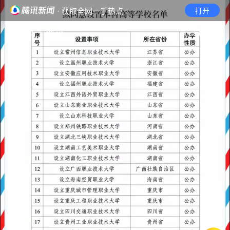
· 获取全网一手热点
打开
首页
视频
无障碍