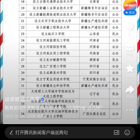
关注
1
评论
收藏
分享
@
读城记工作室
教育部拟同意新设34所新大学，“山河四省”占几所？
2026-05-26 12:08
发布于
广东
打开
腾讯新闻客户端说两句