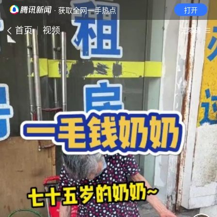
· 获取全网一手热点
打开
首页
视频
无障碍