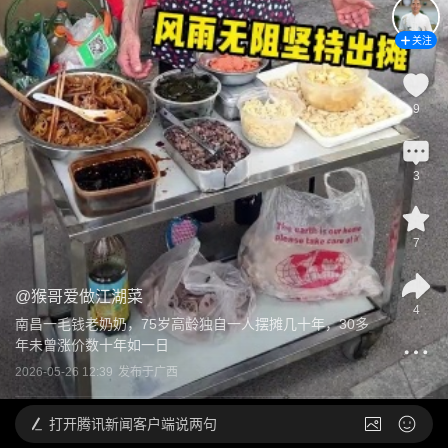
关注
9
3
7
@
猴哥爱做江湖菜
4
南昌一毛钱老奶奶，75岁高龄独自一人摆摊几十年，30多
年未曾涨价数十年如一日
2026-05-26 12:39
发布于
广西
打开
腾讯新闻客户端说两句