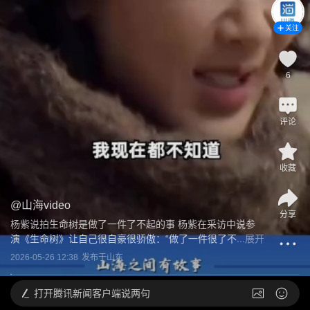
关注
6
评论
收藏
@
山海video
分享
杨紫说拍生命树是做了一件了不起的事 杨紫在采访中说参
演《生命树》让自己很自豪很骄傲：“做了一件很了不...
展开
2026-05-26 12:38
发布于
山东
打开
腾讯新闻客户端说两句