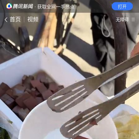
· 获取全网一手热点
打开
首页
视频
无障碍