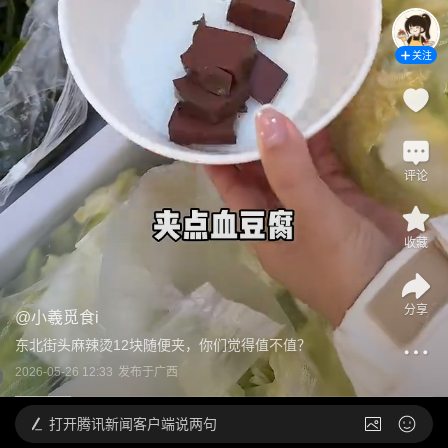
关注
评论
收藏
分享
@
小羲觅食i
东北街头麻辣烫12块随便夹，你们觉得值不值？
2026-05-26 12:33
发布于
广西
打开
腾讯新闻客户端说两句