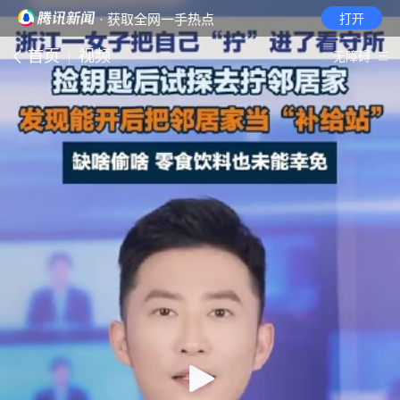
· 获取全网一手热点
打开
首页
视频
无障碍