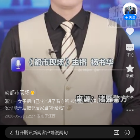
关注
评论
收藏
@
都市现场
分享
浙江一女子把自己“拧”进了看守所 捡钥匙后试探去拧邻居家 
发现能开后把邻居家当“补给站”
2026-05-26 12:27
发布于
江西
打开
腾讯新闻客户端说两句