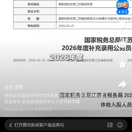
关注
10
1
1
@
生活帮
7
偷拍女生裙底的研究生顾某某 未在补录公务员体检入围人
员名单中 此前其被南京审计大学开除学籍
2026-05-26 12:27
发布于
山东
打开
腾讯新闻客户端说两句