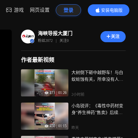
游戏
网页设置
登录
安装电脑版
内容更精彩
海峡导报大厦门
关注
粉丝
2072
|
关注
0
作者最新视频
大树倒下砸中越野车！与白
蚁蛀蚀有关，所幸没有人员
伤亡，专家: 蚁巢很大，至少
173
|
01:26
5年以上
2小时前
小岛锐评：《毒性中药材变
身“养生神药”售卖》后续：
整改不能止于发文，压实监
450
|
01:15
管方能守牢安全底线
昨天