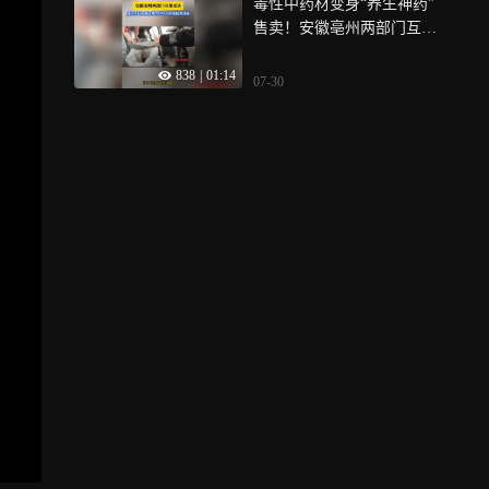
毒性中药材变身“养生神药”
售卖！安徽亳州两部门互推
采访，厦门市民如遇违规售
838
|
01:14
药可向本报提供线索
07-30