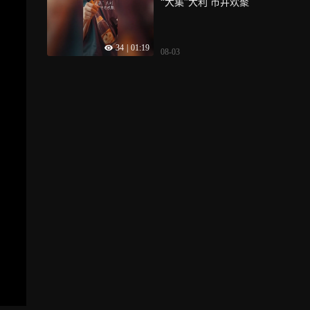
“大集”大利 市井欢聚
34
|
01:19
08-03