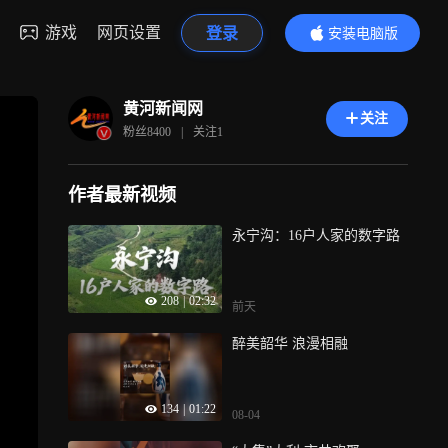
游戏
网页设置
登录
安装电脑版
内容更精彩
黄河新闻网
关注
粉丝
8400
|
关注
1
作者最新视频
永宁沟：16户人家的数字路
208
|
02:32
前天
醉美韶华 浪漫相融
134
|
01:22
08-04