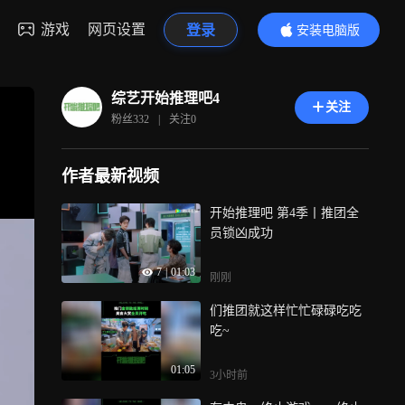
游戏
网页设置
登录
安装电脑版
内容更精彩
综艺开始推理吧4
关注
粉丝
332
|
关注
0
作者最新视频
开始推理吧 第4季丨推团全
员锁凶成功
7
|
01:03
刚刚
们推团就这样忙忙碌碌吃吃
吃~
01:05
3小时前