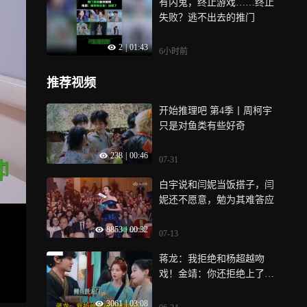
有内鬼，终止游戏……终止
失败？逃不出去的推门
2
|
01:43
6小时前
推荐视频
开始推理吧 第4季丨周柯宇
只是对鱼类有些好奇
238
|
00:46
07-31
白宇说和闫妮当饭搭子，闫
妮还不愿意，勉为其难答应
8853
|
00:32
07-13
蒋龙：我拒绝和杨超越吻
戏！金靖：你还拒绝上了！
丨王牌
3061
|
03:08