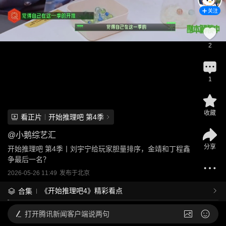
关注
2
1
收藏
看正片
开始推理吧 第4季
@
小鹅综艺汇
分享
开始推理吧 第4季丨刘宇宁给玩家胆量排序，金靖和丁程鑫
争最后一名？
2026-05-26 11:49
发布于
北京
《开始推理吧4》精彩看点
合集
打开
腾讯新闻客户端说两句