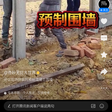
关注
42
1
9
@
奇妙无比大世界
2
可以现场拼装的预制混凝土围墙
2026-05-26 11:47
发布于
山东
作者声明：个人观点，仅供参考
打开
腾讯新闻客户端说两句