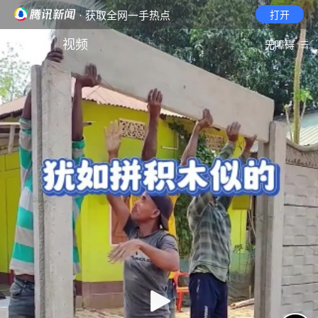
· 获取全网一手热点
打开
首页
视频
无障碍