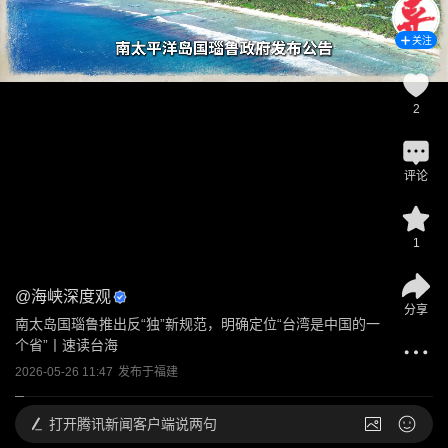
关注
2
评论
1
@
海峡深度观
分享
南太岛国瑙鲁推出反“独”新规范，明确定位“台湾是中国的一
个省”丨速读台海
2026-05-26 11:47
发布于
福建
打开
腾讯新闻客户端说两句