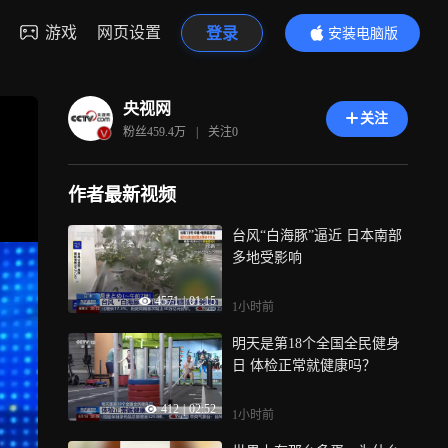
游戏
网页设置
登录
安装电脑版
内容更精彩
央视网
关注
粉丝
459.4万
|
关注
0
作者最新视频
台风“白海豚”逼近 日本南部
多地受影响
4571
|
01:15
1小时前
明天是第18个全国全民健身
日 体检正常就健康吗？
412
|
02:52
1小时前