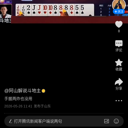
关注
8
评论
收藏
分享
@
阿山解说斗地主
手握两炸也没用
2026-05-26 11:41
发布于
山东
打开
腾讯新闻客户端说两句