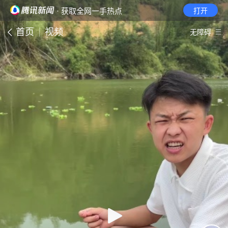
· 获取全网一手热点
打开
首页
视频
无障碍