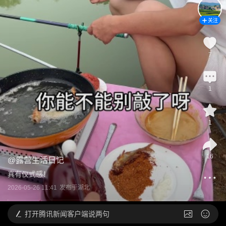
关注
7
1
1
16
@
露营生活日记
真有仪式感！
2026-05-26 11:41
发布于
湖北
打开
腾讯新闻客户端说两句