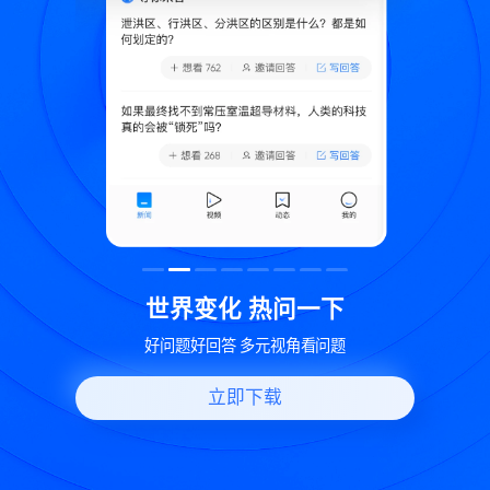
致
世界变化 热问一下
好问题好回答 多元视角看问题
立即下载