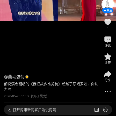
关注
1
评论
收藏
@
曲动弦情
分享
都说满仓翻唱的《我把故乡比苏杭》超越了原唱罗姣，你认
为呐
2026-05-26 11:39
发布于
黑龙江
打开
腾讯新闻客户端说两句