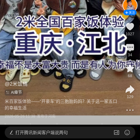
关注
1027
34
68
@
2米饭桶
AI章节
129
米百家饭体验——“开豪车”的三胞胎妈妈？关于这一家五口
的幸福生活
2026-05-26 11:38
发布于
河南
打开
腾讯新闻客户端说两句