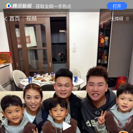
· 获取全网一手热点
打开
首页
视频
无障碍