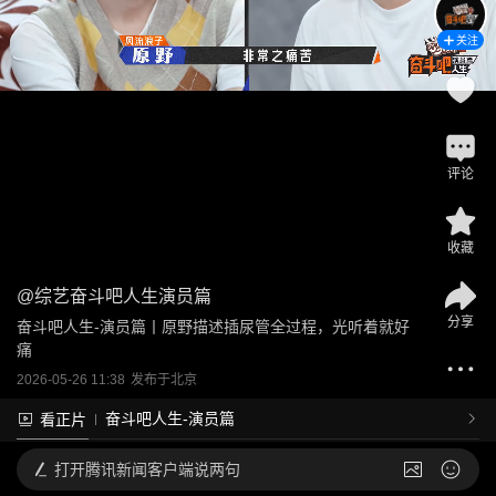
关注
评论
收藏
@
综艺奋斗吧人生演员篇
分享
奋斗吧人生-演员篇丨原野描述插尿管全过程，光听着就好
痛
2026-05-26 11:38
发布于
北京
奋斗吧人生-演员篇
看正片
打开
腾讯新闻客户端说两句