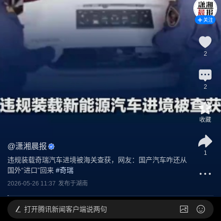
关注
2
2
收藏
@
潇湘晨报
1
违规装载奇瑞汽车进境被海关查获，网友：国产汽车咋还从
国外“进口”回来
 #
奇瑞
2026-05-26 11:37
发布于
湖南
打开
腾讯新闻客户端说两句