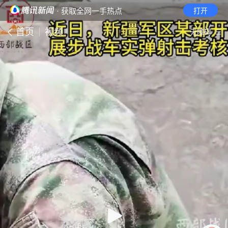
· 获取全网一手热点
打开
首页
视频
无障碍