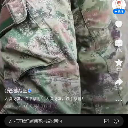
关注
1
评论
收藏
分享
@
西部战区
大漠戈壁，铁甲怒吼！ 大漠戈壁，铁甲怒吼！
2026-05-26 11:35
发布于
四川
打开
腾讯新闻客户端说两句