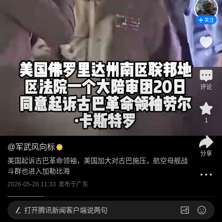
关注
4
评论
1
@
军武风向标
分享
美国起诉古巴革命领袖，美国加大对古巴施压，航空母舰战
斗群也进入加勒比海
2026-05-26 11:33
发布于
广东
打开
腾讯新闻客户端说两句