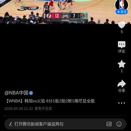
关注
5
评论
1
分享
@
NBA中国
【WNBA】韩旭vs火焰 8分1板2助2断1帽尽显全能
2026-05-26 11:32
发布于
北京
打开
腾讯新闻客户端说两句