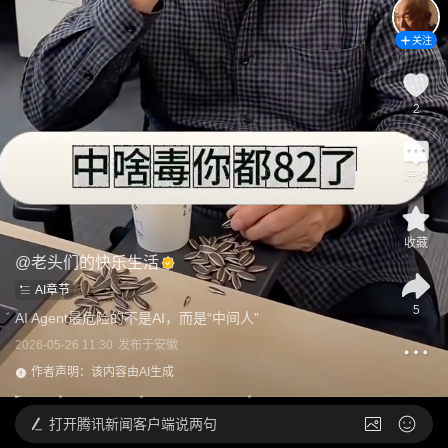
关注
2
评论
收藏
@
老头们的快乐生活
AI章节
5
AI Agent最危险的不是AI，而是“中间人”
2026-05-26 11:30
发布于
安徽
作者声明：该内容由AI生成
打开
腾讯新闻客户端说两句