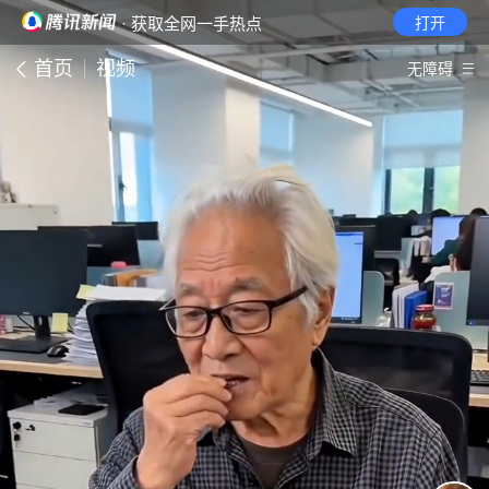
· 获取全网一手热点
打开
首页
视频
无障碍