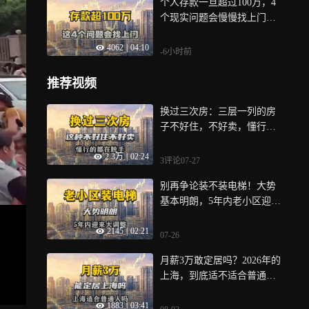
个人存款一旦超过100万，4
个现实问题会慢慢找上门，
真该早点看懂
4062
|
04:10
-6小时前
推荐视频
换过三次房：三层一列的房
子不好住，不好卖，懂行的
都在“脱手”
2.3万
|
02:24
3评论
07-27
别再争论装不装电梯！大势
基本明朗，5年内老小区迎来
大调整
2145
|
02:21
07-26
月薪3万敢定居吗？2026年的
上海，到底适不适合普通人
居住？
1883
|
03:41