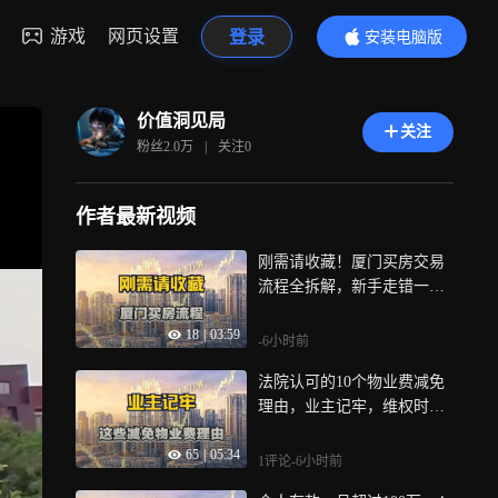
游戏
网页设置
登录
安装电脑版
内容更精彩
价值洞见局
关注
粉丝
2.0万
|
关注
0
作者最新视频
刚需请收藏！厦门买房交易
流程全拆解，新手走错一步
损失几万
18
|
03:59
-6小时前
法院认可的10个物业费减免
理由，业主记牢，维权时直
接用
65
|
05:34
1评论
-6小时前