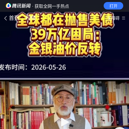
· 获取全网一手热点
打开
首页
视频
无障碍