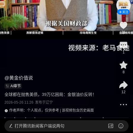
关注
21
1
8
@
黄金价值说
AI章节
12
全球都在抛售美债，39万亿困局：金银油价反转！
2026-05-26 11:26
发布于
辽宁
作者声明：个人观点，仅供参考 | 该视频包含历史画面
打开
腾讯新闻客户端说两句