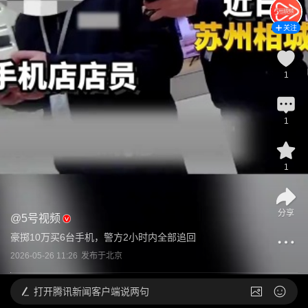
关注
1
1
1
分享
@
5号视频
豪掷10万买6台手机，警方2小时内全部追回
2026-05-26 11:26
发布于
北京
打开
腾讯新闻客户端说两句