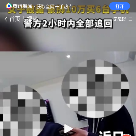
· 获取全网一手热点
打开
首页
视频
无障碍