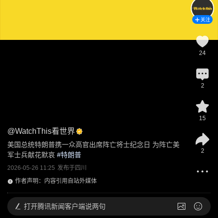
关注
24
2
15
@
WatchThis看世界
美国总统特朗普携一众高官出席阵亡将士纪念日 为阵亡美
2
军士兵献花默哀
 #
特朗普
2026-05-26 11:25
发布于
四川
作者声明：内容引用自站外媒体
打开
腾讯新闻客户端说两句