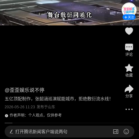
关注
评论
收藏
@
歪歪娱乐说不停
分享
五亿顶配制作，张韶涵巡演赋能城市，拒绝敷衍流水线！
2026-05-26 11:23
发布于
山东
作者声明：个人观点，仅供参考
打开
腾讯新闻客户端说两句